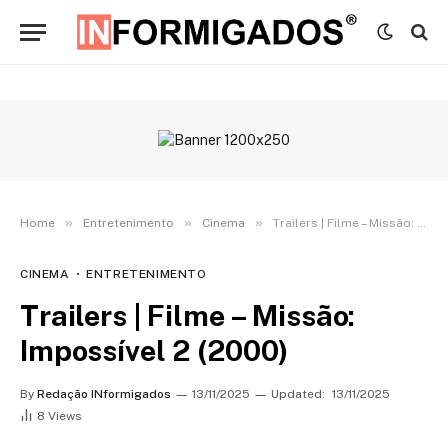
»
»
»
Home
Entretenimento
Cinema
Trailers | Filme – Missão: Impossível 2 (2000)
CINEMA
ENTRETENIMENTO
Trailers | Filme – Missão:
Impossível 2 (2000)
By
Redação INformigados
13/11/2025
Updated:
13/11/2025
8
Views