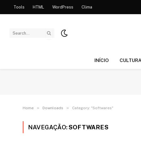
Tools
HTML
WordPress
Clima
INÍCIO
CULTUR
»
»
Home
Downloads
Category: "Softwares"
NAVEGAÇÃO:
SOFTWARES