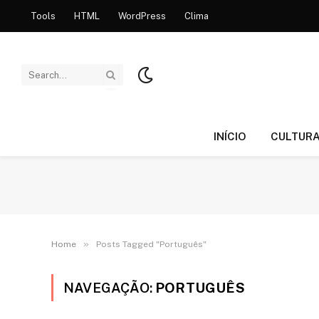
Tools
HTML
WordPress
Clima
INÍCIO
CULTUR
»
Home
Posts Tagged "Português"
NAVEGAÇÃO:
PORTUGUÊS