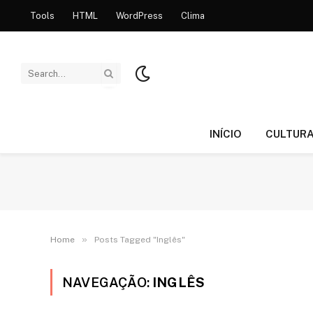
Tools
HTML
WordPress
Clima
INÍCIO
CULTUR
»
Home
Posts Tagged "Inglês"
NAVEGAÇÃO:
INGLÊS