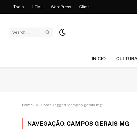
Tools
HTML
WordPress
Clima
INÍCIO
CULTUR
»
Home
Posts Tagged "campos gerais mg"
NAVEGAÇÃO:
CAMPOS GERAIS MG